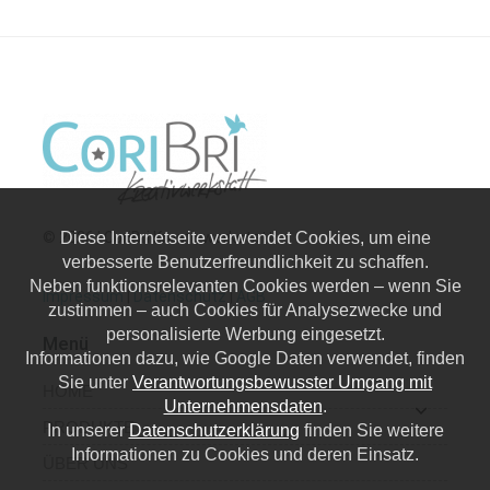
Diese Internetseite verwendet Cookies, um eine
© 2026 | CoriBri Kreativwerkstatt
verbesserte Benutzerfreundlichkeit zu schaffen.
Neben funktionsrelevanten Cookies werden – wenn Sie
Impressum
|
Datenschutz
|
AGB
zustimmen – auch Cookies für Analysezwecke und
personalisierte Werbung eingesetzt.
Menü
Informationen dazu, wie Google Daten verwendet, finden
Sie unter
Verantwortungsbewusster Umgang mit
HOME
Unternehmensdaten
.
PRODUKTE
In unserer
Datenschutzerklärung
finden Sie weitere
Informationen zu Cookies und deren Einsatz.
ÜBER UNS