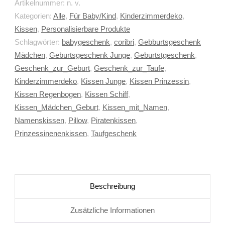
Artikelnummer:
n. v.
Kategorien:
Alle
,
Für Baby/Kind
,
Kinderzimmerdeko
,
Kissen
,
Personalisierbare Produkte
Schlagwörter:
babygeschenk
,
coribri
,
Gebburtsgeschenk
Mädchen
,
Geburtsgeschenk Junge
,
Geburtstgeschenk
,
Geschenk_zur_Geburt
,
Geschenk_zur_Taufe
,
Kinderzimmerdeko
,
Kissen Junge
,
Kissen Prinzessin
,
Kissen Regenbogen
,
Kissen Schiff
,
Kissen_Mädchen_Geburt
,
Kissen_mit_Namen
,
Namenskissen
,
Pillow
,
Piratenkissen
,
Prinzessinenenkissen
,
Taufgeschenk
Beschreibung
Zusätzliche Informationen