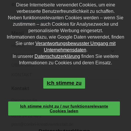
© 2026 | CoriBri Kreativwerkstatt
Diese Internetseite verwendet Cookies, um eine
verbesserte Benutzerfreundlichkeit zu schaffen.
Neben funktionsrelevanten Cookies werden – wenn Sie
Impressum
|
Datenschutz
|
AGB
zustimmen – auch Cookies für Analysezwecke und
personalisierte Werbung eingesetzt.
Menü
Informationen dazu, wie Google Daten verwendet, finden
Sie unter
Verantwortungsbewusster Umgang mit
HOME
Unternehmensdaten
.
PRODUKTE
In unserer
Datenschutzerklärung
finden Sie weitere
Informationen zu Cookies und deren Einsatz.
ÜBER UNS
KONTAKT
Ich stimme zu
Kontakt
Diezelweg 6a,
Ich stimme nicht zu / nur funktionsrelevante
40468 Düsseldorf
Cookies laden
0178 14 22 40 2
post@coribri-kreativwerkstatt.de