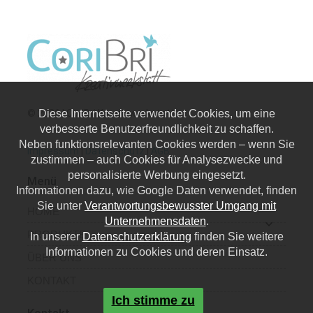
Diese Internetseite verwendet Cookies, um eine
© 2026 | CoriBri Kreativwerkstatt
verbesserte Benutzerfreundlichkeit zu schaffen.
Neben funktionsrelevanten Cookies werden – wenn Sie
Impressum
|
Datenschutz
|
AGB
zustimmen – auch Cookies für Analysezwecke und
personalisierte Werbung eingesetzt.
Menü
Informationen dazu, wie Google Daten verwendet, finden
Sie unter
Verantwortungsbewusster Umgang mit
HOME
Unternehmensdaten
.
PRODUKTE
In unserer
Datenschutzerklärung
finden Sie weitere
Informationen zu Cookies und deren Einsatz.
ÜBER UNS
KONTAKT
Ich stimme zu