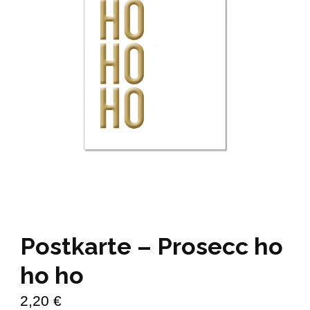
Postkarte – Prosecc ho
ho ho
2,20
€