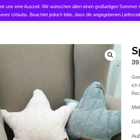
 wir uns eine Auszeit. Wir wünschen allen einen großartigen Sommer m
eluhr Stern – Cable
PRODUKTE
ÜBER UNS
K
seres Urlaubs. Beachtet jedoch bitte, dass die angegebenen Lieferze
S
39
EN
Gem
ich 
Rec
Mel
Grö
Auß