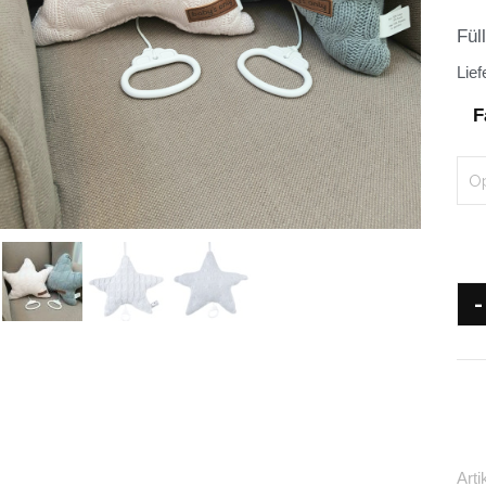
Fül
Lief
F
-
Art