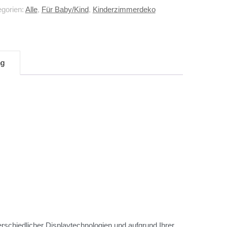
egorien:
Alle
,
Für Baby/Kind
,
Kinderzimmerdeko
ng
rschiedlicher Displaytechnologien und aufgrund Ihrer