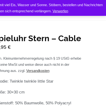
it viel Eis, Wasser und Sonne. Stöbern, bestellen und Nachrichten
0
ONTAKT
iten sich entsprechend verlängern.
Verwerfen
pieluhr Stern – Cable
,95
€
. Kleinunternehmerregelung nach § 19 UStG erhebe
keine MwSt und weise diese auch nicht in der
hnung aus.
zzgl.
Versandkosten
odie: Twinkle twinkle little Star
ße: 30×30 cm
enstoff: 50% Baumwolle, 50% Polyacryl