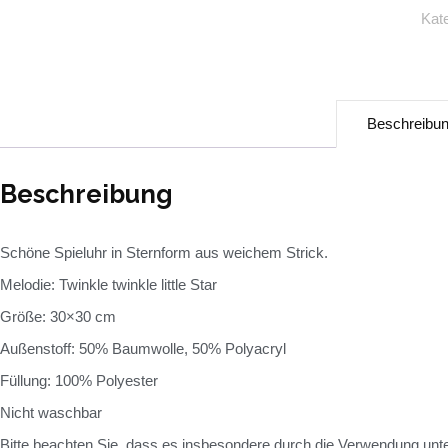
Kat
Beschreibu
Beschreibung
Schöne Spieluhr in Sternform aus weichem Strick.
Melodie: Twinkle twinkle little Star
Größe: 30×30 cm
Außenstoff: 50% Baumwolle, 50% Polyacryl
Füllung: 100% Polyester
Nicht waschbar
Bitte beachten Sie, dass es insbesondere durch die Verwendung unte