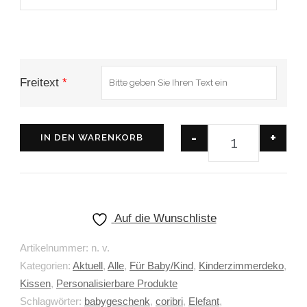
Freitext
*
-
+
IN DEN WARENKORB
Auf die Wunschliste
Artikelnummer:
n. v.
Kategorien:
Aktuell
,
Alle
,
Für Baby/Kind
,
Kinderzimmerdeko
,
Kissen
,
Personalisierbare Produkte
Schlagwörter:
babygeschenk
,
coribri
,
Elefant
,