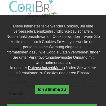
© 2026 | CoriBri Kreativwerkstatt
Diese Internetseite verwendet Cookies, um eine
verbesserte Benutzerfreundlichkeit zu schaffen.
Neben funktionsrelevanten Cookies werden – wenn Sie
Impressum
|
Datenschutz
|
AGB
zustimmen – auch Cookies für Analysezwecke und
personalisierte Werbung eingesetzt.
Menü
Informationen dazu, wie Google Daten verwendet, finden
Sie unter
Verantwortungsbewusster Umgang mit
HOME
Unternehmensdaten
.
PRODUKTE
In unserer
Datenschutzerklärung
finden Sie weitere
Informationen zu Cookies und deren Einsatz.
ÜBER UNS
KONTAKT
Ich stimme zu
Kontakt
Diezelweg 6a,