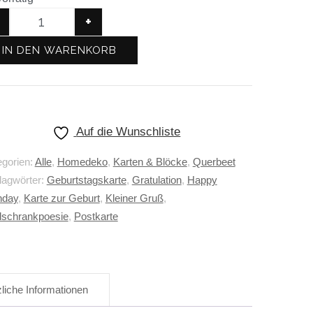
+
IN DEN WARENKORB
Auf die Wunschliste
egorien:
Alle
,
Homedeko
,
Karten & Blöcke
,
Querbeet
lagwörter:
Geburtstagskarte
,
Gratulation
,
Happy
hday
,
Karte zur Geburt
,
Kleiner Gruß
,
lschrankpoesie
,
Postkarte
liche Informationen