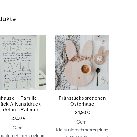
dukte
hause – Familie –
Frühstücksbrettchen
lück // Kunstdruck
Osterhase
inA4 mit Rahmen
24,90
€
19,90
€
Gem.
Gem.
Kleinunternehmerregelung
inunternehmerregelung