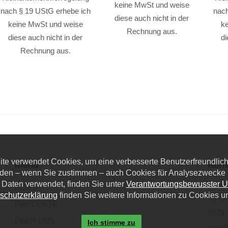
keine MwSt und weise
nach § 19 UStG erhebe ich
nach
diese auch nicht in der
keine MwSt und weise
k
Rechnung aus.
diese auch nicht in der
di
Rechnung aus.
eite verwendet Cookies, um eine verbesserte Benutzerfreundlichk
Menü
Kont
den – wenn Sie zustimmen – auch Cookies für Analysezwecke u
 Daten verwendet, finden Sie unter
Verantwortungsbewusster 
Dieze
HOME
schutzerklärung
finden Sie weitere Informationen zu Cookies u
40468
PRODUKTE
0178 
ÜBER UNS
Ich stimme zu
post@