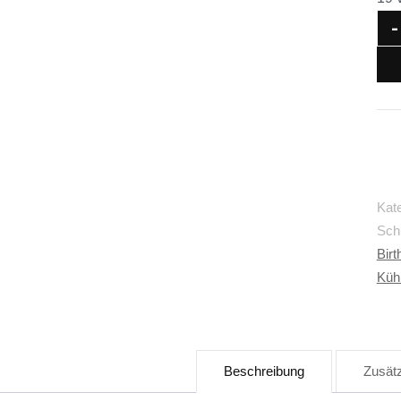
-
Kat
Sch
Birt
Küh
Beschreibung
Zusätz