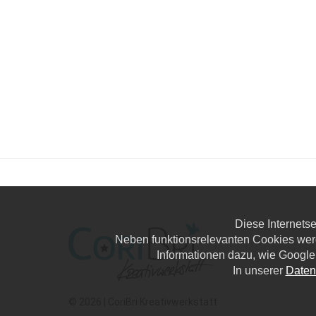
Diese Internets
Neben funktionsrelevanten Cookies wer
Informationen dazu, wie Google
In unserer
Daten
© 2026 | CoriBri Kreativwerkstatt