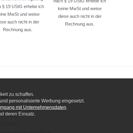
nach § 19 UStG erhebe ich
 § 19 UStG erhebe ich
keine MwSt und weise
eine MwSt und weise
diese auch nicht in der
ese auch nicht in der
Rechnung aus.
Rechnung aus.
eit zu schaffen.
akt
nd personalisierte Werbung eingesetzt.
Umgang mit Unternehmensdaten
.
lweg 6a,
nd deren Einsatz.
 Düsseldorf
14 22 40 2
coribri-kreativwerkstatt.de